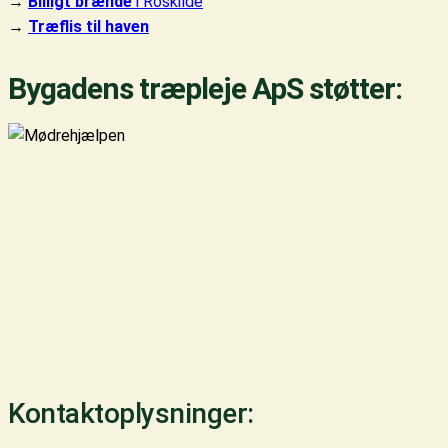
→
Billigt brænde
i Roskilde
→
Træflis til haven
Bygadens træpleje ApS støtter:
Kontaktoplysninger: