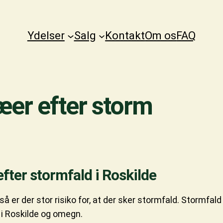
Ydelser
Salg
Kontakt
Om os
FAQ
ræer efter storm
fter stormfald i Roskilde
å er der stor risiko for, at der sker stormfald. Stormfald
 i Roskilde og omegn.