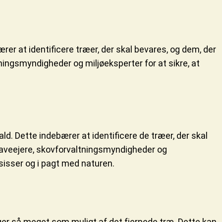
r at identificere træer, der skal bevares, og dem, der
ingsmyndigheder og miljøeksperter for at sikre, at
. Dette indebærer at identificere de træer, der skal
haveejere, skovforvaltningsmyndigheder og
sisser og i pagt med naturen.
uger så meget som muligt af det fjernede træ. Dette kan